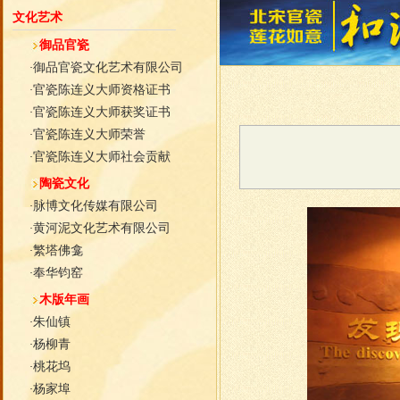
文化艺术
御品官瓷
御品官瓷文化艺术有限公司
·
官瓷陈连义大师资格证书
·
官瓷陈连义大师获奖证书
·
官瓷陈连义大师荣誉
·
官瓷陈连义大师社会贡献
·
陶瓷文化
脉博文化传媒有限公司
·
黄河泥文化艺术有限公司
·
繁塔佛龛
·
奉华钧窑
·
木版年画
朱仙镇
·
杨柳青
·
桃花坞
·
杨家埠
·