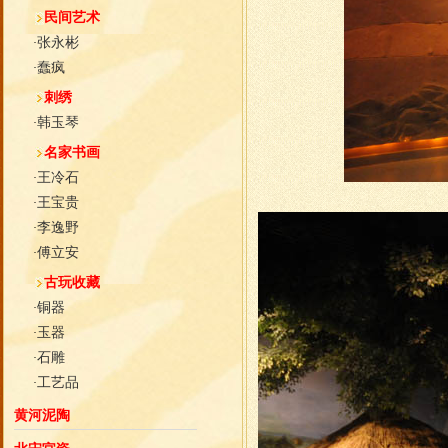
民间艺术
张永彬
·
蠢疯
·
刺绣
韩玉琴
·
名家书画
王冷石
·
王宝贵
·
李逸野
·
傅立安
·
古玩收藏
铜器
·
玉器
·
石雕
·
工艺品
·
黄河泥陶